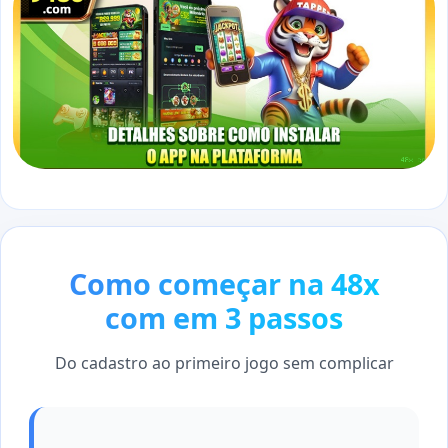
Como começar na 48x
com em 3 passos
Do cadastro ao primeiro jogo sem complicar