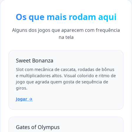
Os que mais rodam aqui
Alguns dos jogos que aparecem com frequência
na tela
Sweet Bonanza
Slot com mecânica de cascata, rodadas de bônus
e multiplicadores altos. Visual colorido e ritmo de
jogo que agrada quem gosta de sequência de
giros.
Jogar →
Gates of Olympus