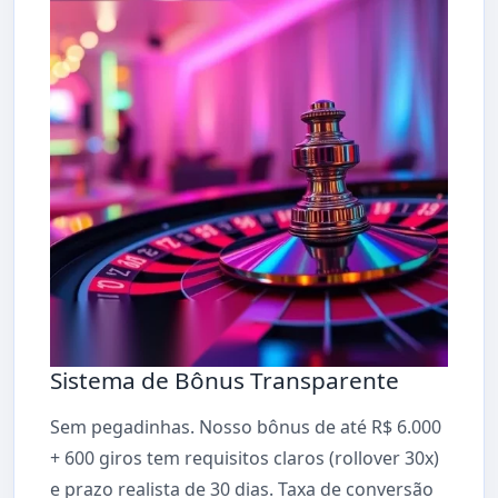
Sistema de Bônus Transparente
Sem pegadinhas. Nosso bônus de até R$ 6.000
+ 600 giros tem requisitos claros (rollover 30x)
e prazo realista de 30 dias. Taxa de conversão