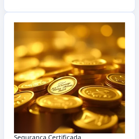
Segurança Certificada