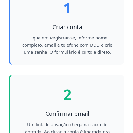
1
Criar conta
Clique em Registrar-se, informe nome
completo, email e telefone com DDD e crie
uma senha. O formulário é curto e direto.
2
Confirmar email
Um link de ativação chega na caixa de
entrada. Ao clicar, a conta é liberada pra