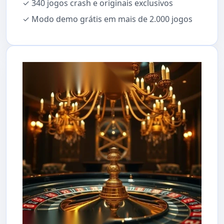
✓ 340 jogos crash e originais exclusivos
✓ Modo demo grátis em mais de 2.000 jogos