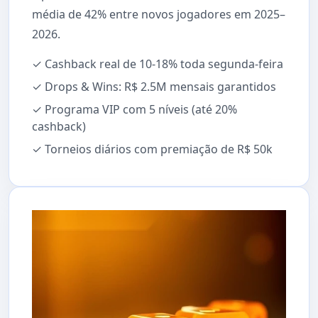
média de 42% entre novos jogadores em 2025–
2026.
✓ Cashback real de 10-18% toda segunda-feira
✓ Drops & Wins: R$ 2.5M mensais garantidos
✓ Programa VIP com 5 níveis (até 20%
cashback)
✓ Torneios diários com premiação de R$ 50k