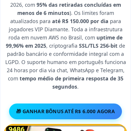
2026, com
95% das retiradas concluídas em
menos de 6 minutos
). Os limites foram
atualizados para
até R$ 150.000 por dia
para
jogadores VIP Diamante. Toda a infraestrutura
roda em nuvem AWS no Brasil, com
uptime de
99,96% em 2025
, criptografia
SSL/TLS 256‑bit
de
padrão bancário e conformidade integral com a
LGPD. O suporte humano em português funciona
24 horas por dia via chat, WhatsApp e Telegram,
com
tempo médio de primeira resposta de 35
segundos
.
🎁 GANHAR BÔNUS ATÉ R$ 6.000 AGORA