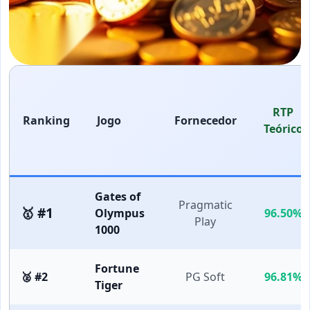
RTP
Ranking
Jogo
Fornecedor
Teórico
Gates of
Pragmatic
🥇 #1
Olympus
96.50%
Play
1000
Fortune
🥈 #2
PG Soft
96.81%
Tiger