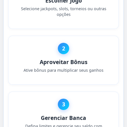
Escolher Jogo
Selecione jackpots, slots, torneios ou outras
opções
2
Aproveitar Bônus
Ative bônus para multiplicar seus ganhos
3
Gerenciar Banca
Defina limites e gerencie seu saldo com