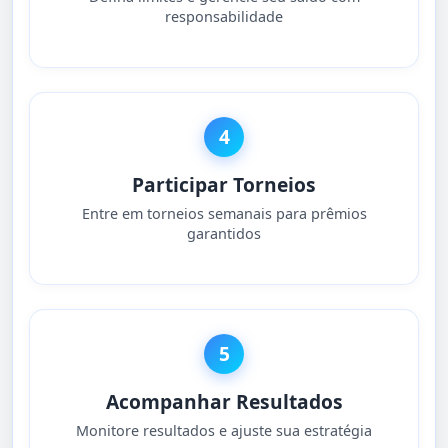
responsabilidade
4
Participar Torneios
Entre em torneios semanais para prêmios
garantidos
5
Acompanhar Resultados
Monitore resultados e ajuste sua estratégia