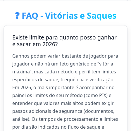
❓ FAQ - Vitórias e Saques
Existe limite para quanto posso ganhar
e sacar em 2026?
Ganhos podem variar bastante de jogador para
jogador e não há um teto genérico de “vitória
máxima”, mas cada método e perfil tem limites
específicos de saque, frequência e verificação.
Em 2026, o mais importante é acompanhar no
painel os limites do seu método (como PIX) e
entender que valores mais altos podem exigir
passos adicionais de segurança (documentos,
análise). Os tempos de processamento e limites
por dia são indicados no fluxo de saque e