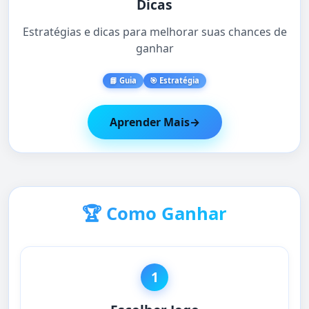
Dicas
Estratégias e dicas para melhorar suas chances de
ganhar
📘 Guia
🎯 Estratégia
Aprender Mais
→
🏆 Como Ganhar
1