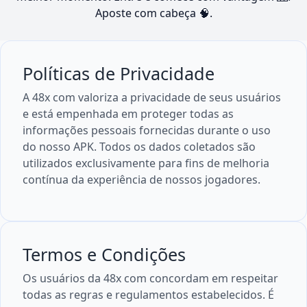
Aposte com cabeça 🧠.
Políticas de Privacidade
A 48x com valoriza a privacidade de seus usuários
e está empenhada em proteger todas as
informações pessoais fornecidas durante o uso
do nosso APK. Todos os dados coletados são
utilizados exclusivamente para fins de melhoria
contínua da experiência de nossos jogadores.
Termos e Condições
Os usuários da 48x com concordam em respeitar
todas as regras e regulamentos estabelecidos. É