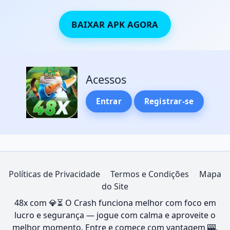
BAIXAR APK AGORA
Acessos
Entrar
Registrar-se
Políticas de Privacidade
Termos e Condições
Mapa
do Site
48x com 💎⏳ O Crash funciona melhor com foco em
lucro e segurança — jogue com calma e aproveite o
melhor momento. Entre e comece com vantagem 🎰.