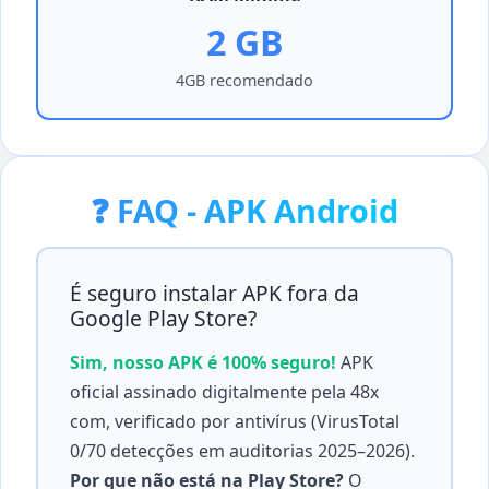
2 GB
4GB recomendado
❓ FAQ - APK Android
É seguro instalar APK fora da
Google Play Store?
Sim, nosso APK é 100% seguro!
APK
oficial assinado digitalmente pela 48x
com, verificado por antivírus (VirusTotal
0/70 detecções em auditorias 2025–2026).
Por que não está na Play Store?
O