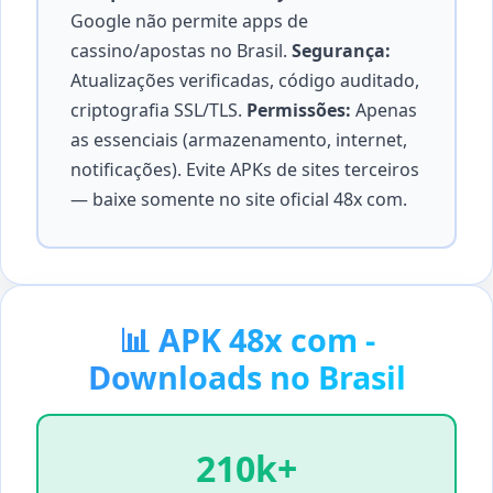
Google não permite apps de
cassino/apostas no Brasil.
Segurança:
Atualizações verificadas, código auditado,
criptografia SSL/TLS.
Permissões:
Apenas
as essenciais (armazenamento, internet,
notificações). Evite APKs de sites terceiros
— baixe somente no site oficial 48x com.
📊 APK 48x com -
Downloads no Brasil
210k+