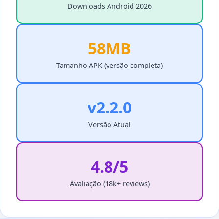
Downloads Android 2026
58MB
Tamanho APK (versão completa)
v2.2.0
Versão Atual
4.8/5
Avaliação (18k+ reviews)