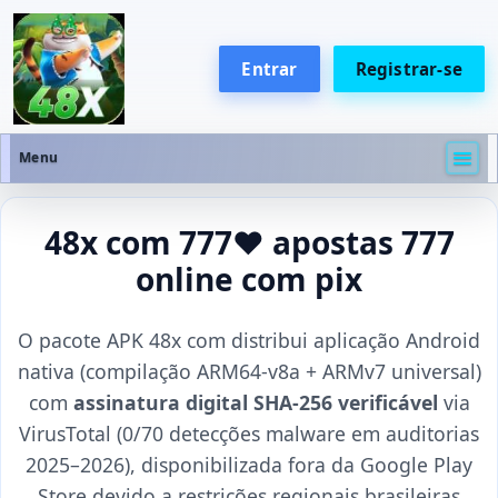
Entrar
Registrar-se
Menu
48x com 777❤️ apostas 777
online com pix
O pacote APK 48x com distribui aplicação Android
nativa (compilação ARM64-v8a + ARMv7 universal)
com
assinatura digital SHA-256 verificável
via
VirusTotal (0/70 detecções malware em auditorias
2025–2026), disponibilizada fora da Google Play
Store devido a restrições regionais brasileiras